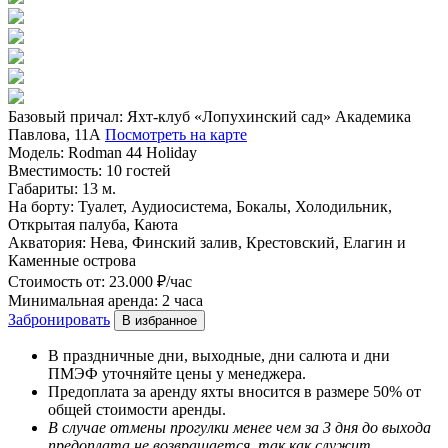
Базовый причал:
Яхт-клуб «Лопухинский сад» Академика
Павлова, 11А
Посмотреть на карте
Модель:
Rodman 44 Holiday
Вместимость:
10 гостей
Габариты:
13 м.
На борту:
Туалет, Аудиосистема, Бокалы, Холодильник,
Открытая палуба, Каюта
Акватория:
Нева, Финский залив, Крестовский, Елагин и
Каменные острова
Стоимость от:
23.000 ₽/час
Минимальная аренда:
2 часа
Забронировать
В избранное
В праздничные дни, выходные, дни салюта и дни
ПМЭФ уточняйте цены у менеджера.
Предоплата за аренду яхты вносится в размере 50% от
общей стоимости аренды.
В случае отмены прогулки менее чем за 3 дня до выхода
предоплата не возвращается, так как служит