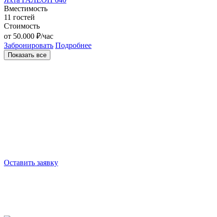
Вместимость
11 гостей
Стоимость
от 50.000 ₽/час
Забронировать
Подробнее
Показать все
Задать вопрос
Не нашли ответ на свой вопрос? Оставьте заявку, и мы
свяжемся с вами в ближайшее время.
Оставить заявку